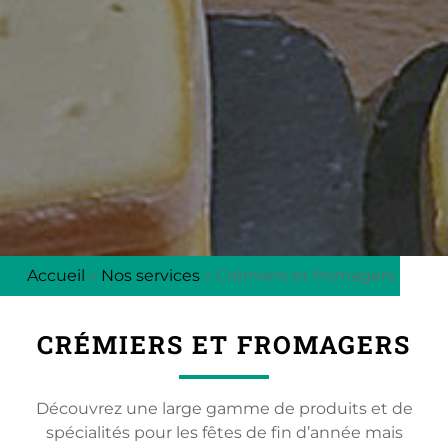
Accueil
»
Nos services
»
Crémiers et fromagers
CRÉMIERS ET FROMAGERS
Découvrez une large gamme de produits et de
spécialités pour les fêtes de fin d’année mais